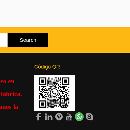
Código QR
eo en
fábrica.
anos la