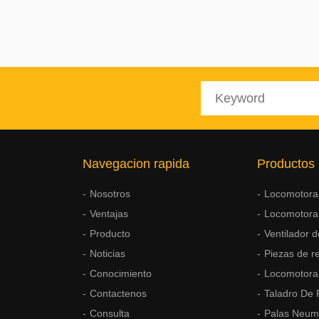
Navegacion rapida
Productos
Nosotros
Locomotora 
Ventajas
Locomotora
Producto
Ventilador d
Noticias
Piezas de r
Conocimiento
Locomotora
Contactenos
Taladro De
Consulta
Palas Neum