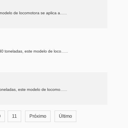
odelo de locomotora se aplica a......
0 toneladas, este modelo de loco......
oneladas, este modelo de locomo......
0
11
Próximo
Último