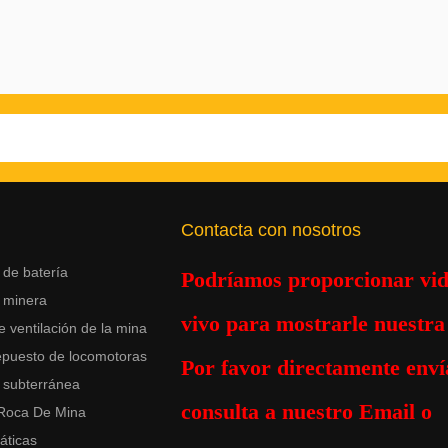
Contacta con nosotros
de batería
Podríamos proporcionar vid
 minera
vivo para mostrarle nuestra 
e ventilación de la mina
epuesto de locomotoras
Por favor
directamente
enví
 subterránea
consulta a nuestro Email o
 Roca De Mina
áticas