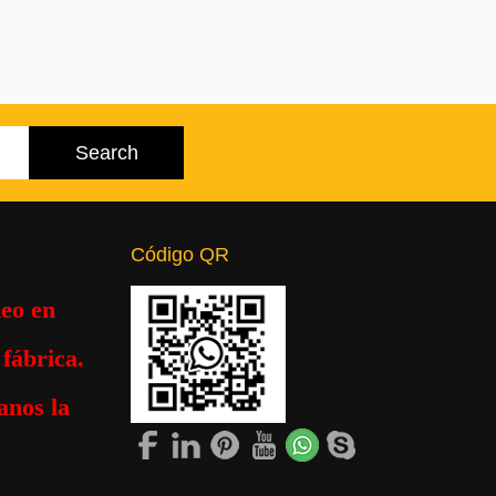
Código QR
eo en
fábrica.
anos la