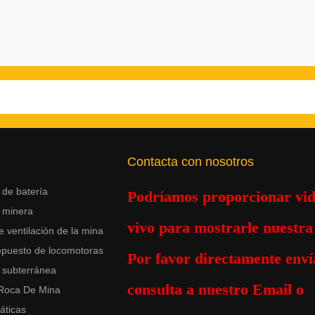
Contacta con nosotros
de batería
Podríamos proporcionar vid
 minera
vivo para mostrarle nuestra 
e ventilación de la mina
epuesto de locomotoras
Por favor
directamente
enví
 subterránea
consulta a nuestro Email o
 Roca De Mina
áticas