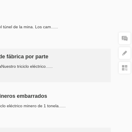
l túnel de la mina. Los cam......
de fábrica por parte
estro triciclo eléctrico......
 mineros embarrados
o eléctrico minero de 1 tonela......