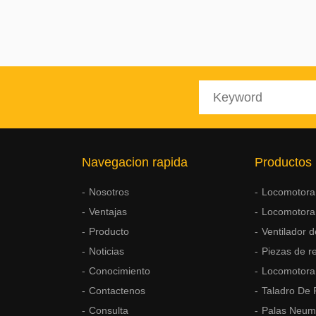
Navegacion rapida
Productos
Nosotros
Locomotora 
Ventajas
Locomotora
Producto
Ventilador d
Noticias
Piezas de r
Conocimiento
Locomotora
Contactenos
Taladro De
Consulta
Palas Neum