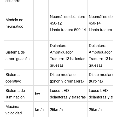
del carro
Neumático delantero
Neumático delan
Modelo de
450-12
450-14
neumático
Llanta trasera 500-14
Llanta trasera 6
Delantero:
Delantero:
Sistema de
Amortiguador
Amortiguador
amortiguación
Trasera: 13 ballestas
Trasera: 13 ball
gruesas
gruesas
Sistema
Disco mediano
Disco mediano
operativo
(piñón y cremallera)
(turbina)
Sistema de
Luces LED
Luces LED
hw
iluminación
delanteras y traseras
delanteras y tra
Máxima
km/h
25km/h
25km/h
velocidad