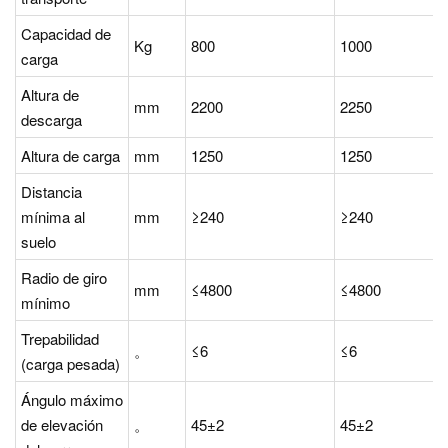
Capacidad de
Kg
800
1000
carga
Altura de
mm
2200
2250
descarga
Altura de carga
mm
1250
1250
Distancia
mínima al
mm
≥240
≥240
suelo
Radio de giro
mm
≤4800
≤4800
mínimo
Trepabilidad
。
≤6
≤6
(carga pesada)
Ángulo máximo
de elevación
。
45±2
45±2