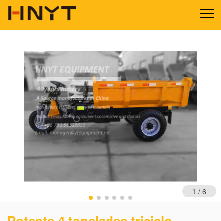
1
/
6
Potente 4 toneladas triciclo