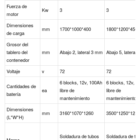
Fuerza de
Kw
3
3
motor
Dimensiones
mm
1700*1000*400
1800*1200*450
de carga
Grosor del
tablero del
mm
Abajo 2, lateral 3 mm
Abajo 5, lateral
contenedor
Voltaje
v
72
72
6 blocks, 12v, 100Ah
6 blocks, 12v, 
Cantidades de
ea
libre de
libre de
batería
mantenimiento
mantenimiento
Dimensiones
mm
3160*1070*1260
3500*1250*1250
(L*W*H)
Soldadura de tubos
Soldadura de tu
Marco