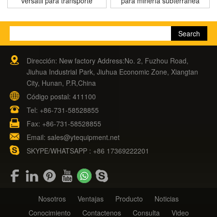
versátil para transporte
para minería subterránea
Dirección: New factory Address:No. 2, Fuzhou Road,
Jiuhua Industrial Park, Jiuhua Economic Zone, Xiangtan
City, Hunan, P.R,China
Código postal: 411100
Tel:
+86-731-58528855
Fax: +86-731-58528855
Email:
sales@ytequipment.net
SKYPE/WHATSAPP : +86 17369222201
Nosotros
Ventajas
Producto
Noticias
Conocimiento
Contactenos
Consulta
Video