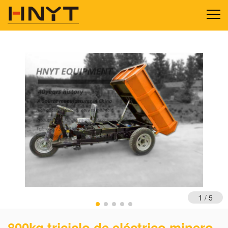
1
/
5
800kg triciclo de eléctrico minero