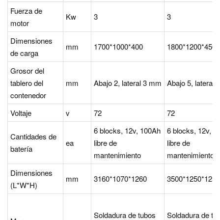
Fuerza de
Kw
3
3
motor
Dimensiones
mm
1700*1000*400
1800*1200*450
de carga
Grosor del
tablero del
mm
Abajo 2, lateral 3 mm
Abajo 5, lateral
contenedor
Voltaje
v
72
72
6 blocks, 12v, 100Ah
6 blocks, 12v, 
Cantidades de
ea
libre de
libre de
batería
mantenimiento
mantenimiento
Dimensiones
mm
3160*1070*1260
3500*1250*1250
(L*W*H)
Soldadura de tubos
Soldadura de tu