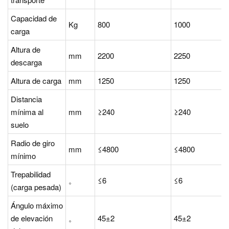
Capacidad de
Kg
800
1000
carga
Altura de
mm
2200
2250
descarga
Altura de carga
mm
1250
1250
Distancia
mínima al
mm
≥240
≥240
suelo
Radio de giro
mm
≤4800
≤4800
mínimo
Trepabilidad
。
≤6
≤6
(carga pesada)
Ángulo máximo
de elevación
。
45±2
45±2