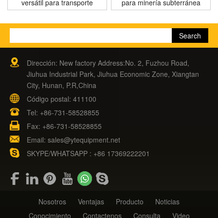
versátil para transporte
para minería subterránea
Dirección: New factory Address:No. 2, Fuzhou Road,
Jiuhua Industrial Park, Jiuhua Economic Zone, Xiangtan
City, Hunan, P.R,China
Código postal: 411100
Tel:
+86-731-58528855
Fax: +86-731-58528855
Email:
sales@ytequipment.net
SKYPE/WHATSAPP : +86 17369222201
Nosotros
Ventajas
Producto
Noticias
Conocimiento
Contactenos
Consulta
Video