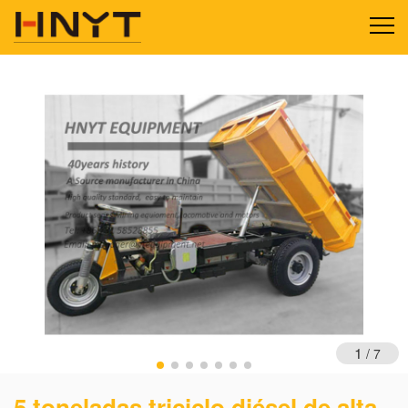
1
/
7
5 toneladas triciclo diésel de alta